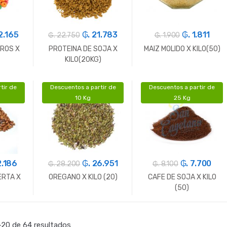
2.165
₲. 21.783
₲. 1.811
₲. 22.750
₲. 1.900
AROS X
PROTEINA DE SOJA X
MAIZ MOLIDO X KILO(50)
KILO(20KG)
tir de
Descuentos a partir de
Descuentos a partir de
+
-
Gr.
+
-
Gr.
+
10 Kg
25 Kg
2.186
₲. 26.951
₲. 7.700
₲. 28.200
₲. 8.100
ERTA X
OREGANO X KILO (20)
CAFE DE SOJA X KILO
(50)
+
-
Gr.
+
-
Gr.
+
20 de 64 resultados