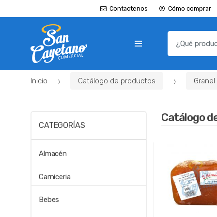
Contactenos
Cómo comprar
B
u
s
c
Inicio
Catálogo de productos
Granel
a
r
p
Catálogo d
o
CATEGORÍAS
r
:
Almacén
Carniceria
Bebes