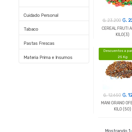
Cuidado Personal
₲. 2
₲. 23.200
CEREAL FRUTI 
Tabaco
KILO(3)
Pastas Frescas
Descuentos a par
-
Gr.
Materia Prima e Insumos
25 Kg
₲. 1
₲. 12.650
MANI GRANO OF
KILO (50)
-
Gr.
Mostrando 1–