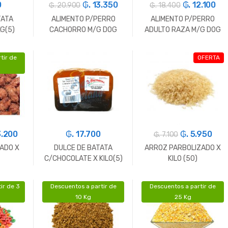
0
₲. 13.350
₲. 12.100
₲. 20.900
₲. 18.400
TATA
ALIMENTO P/PERRO
ALIMENTO P/PERRO
KG(5)
CACHORRO M/G DOG
ADULTO RAZA M/G DOG
CHOW X KG(21)
CHOW X KG(21)
tir de
OFERTA
+
-
Gr.
+
-
Gr.
+
3.200
₲. 17.700
₲. 5.950
₲. 7.100
ADO X
DULCE DE BATATA
ARROZ PARBOLIZADO X
C/CHOCOLATE X KILO(5)
KILO (50)
ir de 3
Descuentos a partir de
Descuentos a partir de
+
-
Gr.
+
-
Gr.
+
10 Kg
25 Kg