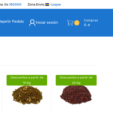
a: Gs.
150000
Zona Envio.
Luque
Compras
Repetir Pedido
Iniciar sesión
0
₲. 0
Descuentos a partir de
Descuentos a partir de
10 Kg
25 Kg