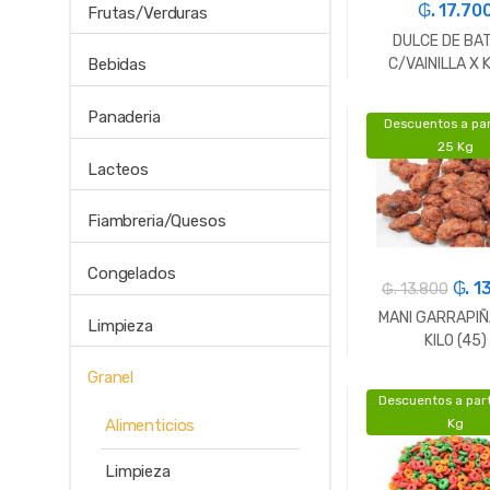
₲. 17.70
Frutas/Verduras
DULCE DE BA
C/VAINILLA X 
Bebidas
Panaderia
Descuentos a par
-
Gr.
25 Kg
Lacteos
Fiambreria/Quesos
Congelados
₲. 1
₲. 13.800
MANI GARRAPIÑ
Limpieza
KILO (45)
Granel
Descuentos a part
-
Gr.
Kg
Alimenticios
Limpieza