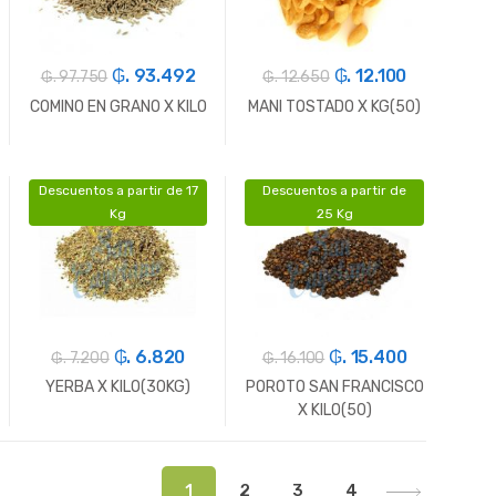
₲. 93.492
₲. 12.100
₲. 97.750
₲. 12.650
COMINO EN GRANO X KILO
MANI TOSTADO X KG(50)
Descuentos a partir de 17
Descuentos a partir de
-
Gr.
+
-
Gr.
+
Kg
25 Kg
₲. 6.820
₲. 15.400
₲. 7.200
₲. 16.100
YERBA X KILO(30KG)
POROTO SAN FRANCISCO
X KILO(50)
-
Gr.
+
-
Gr.
+
1
2
3
4