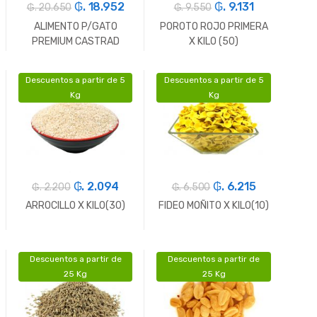
₲. 18.952
₲. 9.131
₲. 20.650
₲. 9.550
ALIMENTO P/GATO
POROTO ROJO PRIMERA
PREMIUM CASTRAD
X KILO (50)
PRIMOGATO X KG(20)
Descuentos a partir de 5
Descuentos a partir de 5
-
Gr.
+
-
Gr.
+
Kg
Kg
₲. 2.094
₲. 6.215
₲. 2.200
₲. 6.500
ARROCILLO X KILO(30)
FIDEO MOÑITO X KILO(10)
Descuentos a partir de
Descuentos a partir de
-
Gr.
+
-
Gr.
+
25 Kg
25 Kg