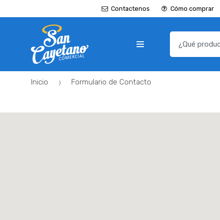
Contactenos
Cómo comprar
B
u
s
c
Inicio
Formulario de Contacto
a
r
p
o
r
: