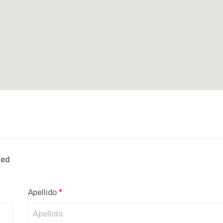
ted
Apellido
*