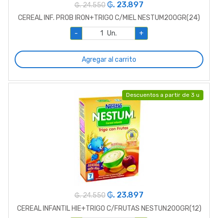
₲. 23.897
₲. 24.550
CEREAL INF. PROB IRON+TRIGO C/MIEL NESTUM200GR(24)
-
Un.
+
Agregar al carrito
Descuentos a partir de 3 u
₲. 23.897
₲. 24.550
CEREAL INFANTIL HIE+TRIGO C/FRUTAS NESTUN200GR(12)