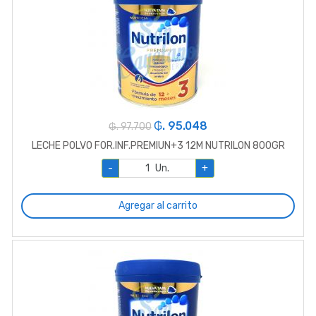
₲. 95.048
₲. 97.700
LECHE POLVO FOR.INF.PREMIUN+3 12M NUTRILON 800GR
-
Un.
+
Agregar al carrito