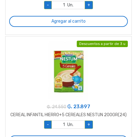
-
Un.
+
Agregar al carrito
Descuentos a partir de 3 u
₲. 23.897
₲. 24.550
CEREAL INFANTIL HIERRO+5 CEREALES NESTUN 200GR(24)
-
Un.
+