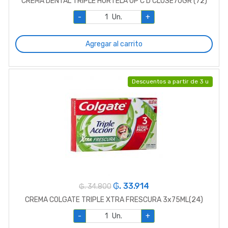
CREMA DENTAL TRIPLE HORTELA UP C D CLOSE70GR (72)
-
Un.
+
Agregar al carrito
Descuentos a partir de 3 u
₲. 33.914
₲. 34.800
CREMA COLGATE TRIPLE XTRA FRESCURA 3x75ML(24)
-
Un.
+