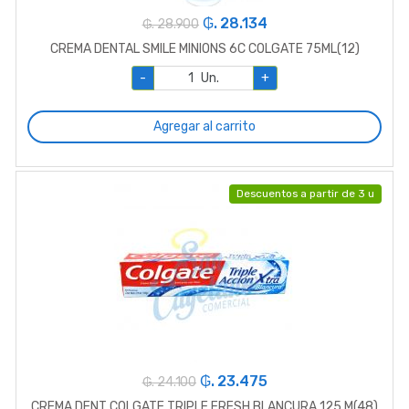
₲. 28.134
₲. 28.900
CREMA DENTAL SMILE MINIONS 6C COLGATE 75ML(12)
-
Un.
+
Agregar al carrito
Descuentos a partir de 3 u
₲. 23.475
₲. 24.100
CREMA DENT COLGATE TRIPLE FRESH BLANCURA 125 M(48)