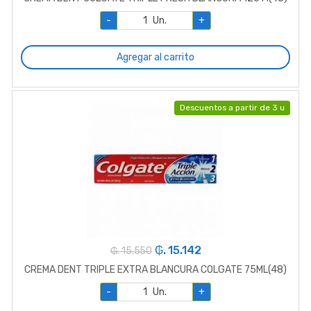
-
Un.
+
Agregar al carrito
Descuentos a partir de 3 u
₲. 15.142
₲. 15.550
CREMA DENT TRIPLE EXTRA BLANCURA COLGATE 75ML(48)
-
Un.
+