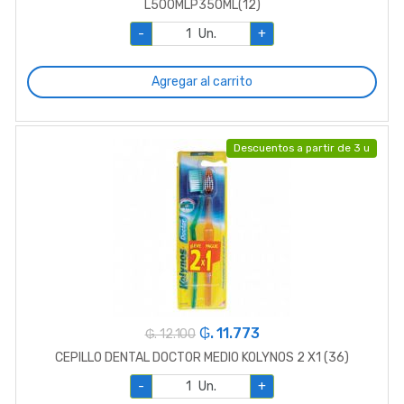
L500MLP350ML(12)
-
Un.
+
Agregar al carrito
Descuentos a partir de 3 u
₲. 11.773
₲. 12.100
CEPILLO DENTAL DOCTOR MEDIO KOLYNOS 2 X1 (36)
-
Un.
+