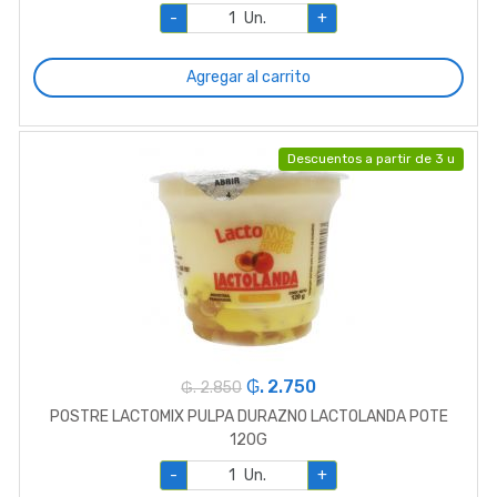
-
Un.
+
Agregar al carrito
Descuentos a partir de 3 u
₲. 2.750
₲. 2.850
POSTRE LACTOMIX PULPA DURAZNO LACTOLANDA POTE
120G
-
Un.
+