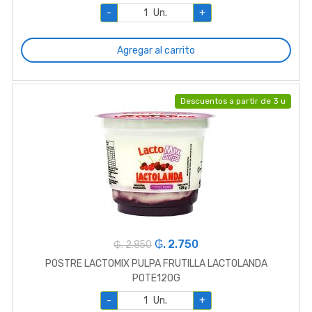
-
Un.
+
Agregar al carrito
Descuentos a partir de 3 u
₲. 2.750
₲. 2.850
POSTRE LACTOMIX PULPA FRUTILLA LACTOLANDA
POTE120G
-
Un.
+