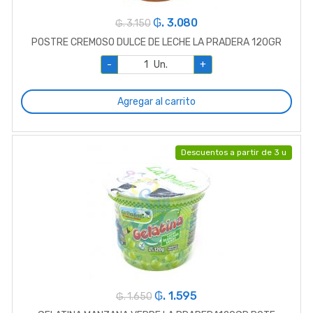
₲. 3.080
₲. 3.150
POSTRE CREMOSO DULCE DE LECHE LA PRADERA 120GR
-
Un.
+
Agregar al carrito
Descuentos a partir de 3 u
₲. 1.595
₲. 1.650