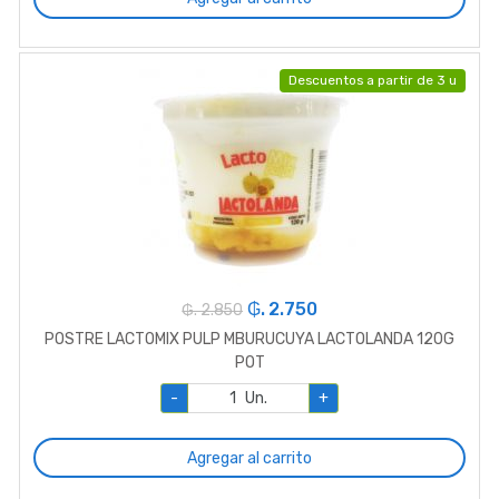
Descuentos a partir de 3 u
₲. 2.750
₲. 2.850
POSTRE LACTOMIX PULP MBURUCUYA LACTOLANDA 120G
POT
-
Un.
+
Agregar al carrito