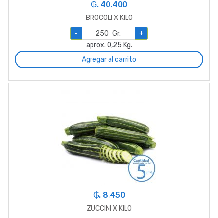
₲. 40.400
BROCOLI X KILO
-
Gr.
+
aprox. 0,25 Kg.
Agregar al carrito
₲. 8.450
ZUCCINI X KILO