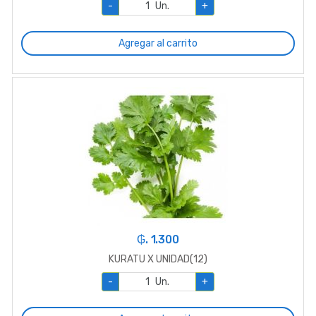
-
Un.
+
Agregar al carrito
₲. 1.300
KURATU X UNIDAD(12)
-
Un.
+