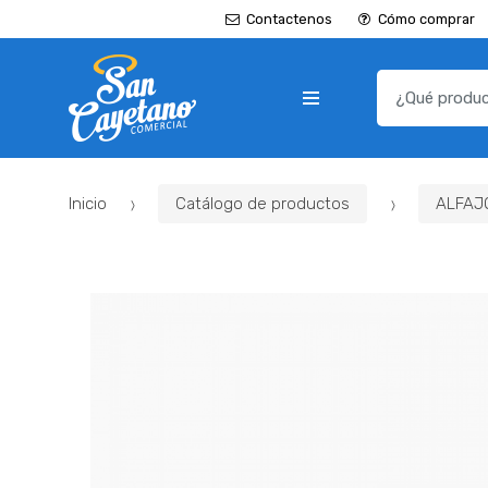
Contactenos
Cómo comprar
B
u
s
c
a
Inicio
Catálogo de productos
ALFAJ
r
p
o
r
: