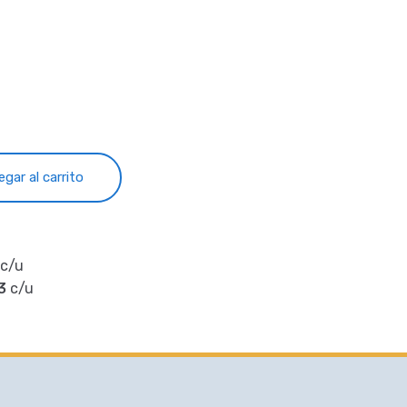
egar al carrito
c/u
3
c/u