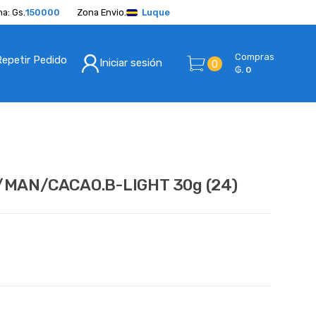
a: Gs.
150000
Zona Envio.
Luque
Compras
Repetir Pedido
Iniciar sesión
0
₲. 0
MAN/CACAO.B-LIGHT 30g (24)