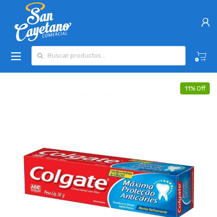
Buscar por:
0
11% Off