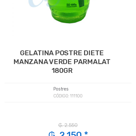
GELATINA POSTRE DIETE
MANZANA VERDE PARMALAT
180GR
Postres
CÓDIGO:
111100
₲. 2.550
₲. 2.150 *