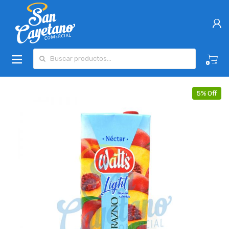
Buscar por:
0
5% Off