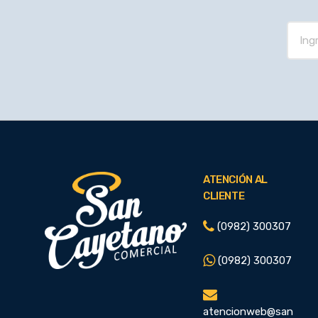
ATENCIÓN AL
CLIENTE
(0982) 300307
(0982) 300307
atencionweb@san