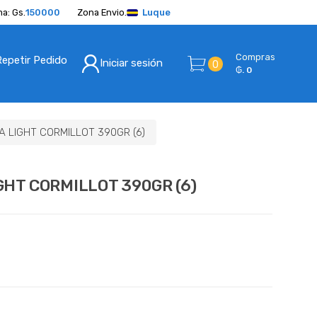
a: Gs.
150000
Zona Envio.
Luque
Compras
Repetir Pedido
Iniciar sesión
0
₲. 0
 LIGHT CORMILLOT 390GR (6)
HT CORMILLOT 390GR (6)