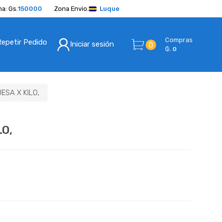
a: Gs.
150000
Zona Envio.
Luque
Compras
Repetir Pedido
Iniciar sesión
0
₲. 0
SA X KILO,
O,