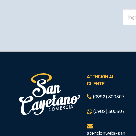
ATENCIÓN AL
CLIENTE
(0982) 300307
(0982) 300307
atencionweb@san